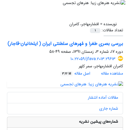
نویسنده =
افشارمهاجر، کامران
تعداد مقالات:
1
بررسی بصری طغرا و مُهرهای سلطنتی ایران ( ایلخانیان-قاجار)
دوره 17، شماره 3، زمستان 1391، صفحه
49-58
10.22059/jfava.2013.29613
کامران افشارمهاجر، سمر کلهر
مشاهده مقاله
اصل مقاله
3.22 M
مقالات آماده انتشار
شماره جاری
شماره‌های پیشین نشریه