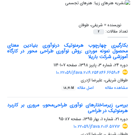
نویسنده =
شریفی، طوفان
تعداد مقالات:
2
بکارگیری چهارچوب هرمنوتیک درنوآوری بنیادین معنای
محصول نمونه موردی :روش نوآوری طراحی محور در کارگاه
آموزشی شرکت باریلا
دوره 24، شماره 3، پاییز 1398، صفحه
107-114
10.22059/jfava.2019.254846.665904
طوفان شریفی، علیرضا اژدری
مشاهده مقاله
اصل مقاله
18.61 M
بررسی زیرساختارهای نوآوری طراحی‌محور، مروری بر کاربرد
هرمنوتیک در طراحی
دوره 21، شماره 1، بهار 1395، صفحه
87-95
10.22059/jfava.2016.57712
طوفان شریفی، علیرضا اژدری