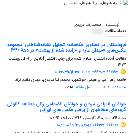
نویسنده =
محمدرضا مریدی
تعداد مقالات:
4
فرودستان در تصاویر عکاسانه: تحلیل نشانه‌شناختی مجموعه‌
عکس‌های «میدان غار» و «رانده شده از بهشت» در دهۀ 1390
مقالات آماده انتشار، اصلاح شده برای چاپ، انتشار آنلاین از
01 اردیبهشت
1403
10.22059/jfava.2023.366305.667192
فاطمه زهرا امیرابراهیمی خوشمهر، محمدرضا مریدی، مهدی مقیم نژاد
مشاهده مقاله
اصل مقاله
1.61 M
خوانش انتزاعی مردان و خوانش انضمامی زنان مطالعه کانونی
گروه‌های مخاطبان از برخی عکس های ایرانی
دوره 24، شماره 2، تابستان 1398، صفحه
91-102
10.22059/jfava.2018.266264.666041
معصومه باباجانی سنگتابی، محمدرضا مریدی، محمد خدادادی مترجم