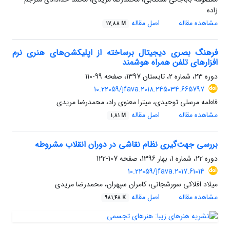
زاده
مشاهده مقاله
اصل مقاله
17.88 M
فرهنگ بصری دیجیتال برساخته از اپلیکشن‌های هنری نرم
افزارهای تلفن همراه هوشمند
دوره 23، شماره 2، تابستان 1397، صفحه
99-110
10.22059/jfava.2018.245034.665797
فاطمه مرسلی توحیدی، میترا معنوی راد، محمدرضا مریدی
مشاهده مقاله
اصل مقاله
1.81 M
بررسی جهت‌گیری نظام نقاشی در دوران انقلاب مشروطه
دوره 22، شماره 1، بهار 1396، صفحه
107-122
10.22059/jfava.2017.61014
میلاد افلاکی سورشجانی، کامران سپهران، محمدرضا مریدی
مشاهده مقاله
اصل مقاله
981.48 K