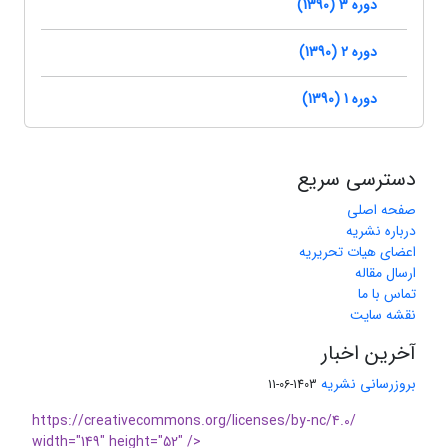
دوره 3 (1390)
دوره 2 (1390)
دوره 1 (1390)
دسترسی سریع
صفحه اصلی
درباره نشریه
اعضای هیات تحریریه
ارسال مقاله
تماس با ما
نقشه سایت
آخرین اخبار
بروزرسانی نشریه
1403-06-11
https://creativecommons.org/licenses/by-nc/4.0/
width="149" height="52" />