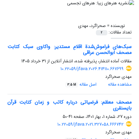
نویسنده =
صحراگرد، مهدی
تعداد مقالات:
2
سبک‌های فراموش‌شدة اقلامِ مستدیر: واکاوی سبک کتابت
مصحف ابوالحسن عراقی
مقالات آماده انتشار، پذیرفته شده، انتشار آنلاین از
31 خرداد 1405
10.22059/jfava.2026.414110.667699
مهدی صحراگرد
مشاهده مقاله
اصل مقاله
3.5 M
مصحف معظم: فرضیاتی درباره کاتب و زمان کتابت قرآن
بایسنقری
دوره 27، شماره 1، بهار 1401، صفحه
41-50
10.22059/jfava.2021.327058.666742
مهدی صحراگرد