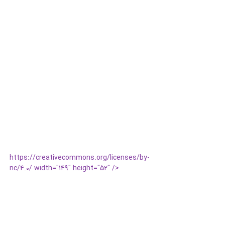
https://creativecommons.org/licenses/by-
nc/4.0/ width="149" height="52" />