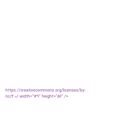
https://creativecommons.org/licenses/by-
nc/4.0/ width="149" height="52" />