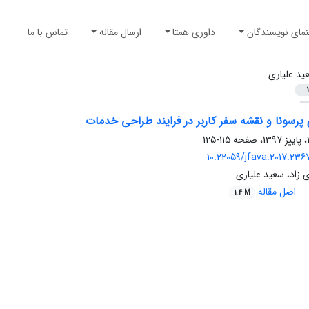
نمای نویسندگان
داوری همتا
ارسال مقاله
تماس با ما
ید علیاری
1
 پرسونا و نقشه سفر کاربر در فرایند طراحی خدمات
115-125
10.22059/jfava.2017.23
 زاد، سعید علیاری
اصل مقاله
1.4 M