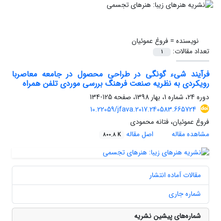
نویسنده =
فروغ عموئیان
تعداد مقالات:
1
فرآیند شیء گونگی در طراحی محصول در جامعه معاصربا
رویکردی به نظریه صنعت فرهنگ بررسی موردی تلفن همراه
دوره 24، شماره 1، بهار 1398، صفحه
125-134
10.22059/jfava.2017.240583.665724
فروغ عموئیان، فتانه محمودی
مشاهده مقاله
اصل مقاله
800.8 K
مقالات آماده انتشار
شماره جاری
شماره‌های پیشین نشریه