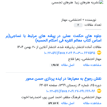
نویسنده =
احتشامی، مهناز
تعداد مقالات:
2
جلوه های حکمت عملی در پیشه های مرتبط با نساجی(بر
اساس کتاب معالم القربه فی احکام الحسبه)
مقالات آماده انتشار، پذیرفته شده، انتشار آنلاین از
20 بهمن 1404
10.22059/jfava.2026.400300.667545
مهناز احتشامی، زهرا فلاح
مشاهده مقاله
اصل مقاله
1.45 M
نقش رجوع به معیارها در ایده پردازی حسن محور
دوره 25، شماره 4، زمستان 1399، صفحه
57-64
10.22059/jfava.2019.270791.666096
مهناز احتشامی، فرهنگ مظفر، احمد امین پور، احمدرضا اخوت
مشاهده مقاله
اصل مقاله
592.57 K