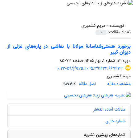
نویسنده =
مریم کشمیری
تعداد مقالات:
1
برخورد هستی‌شناسانۀ مولانا با نقاشی در پاره‌هایِ غزلی از
دیوان کبیر
دوره 31، شماره 1، بهار 1405، صفحه
73-85
10.22059/jfava.2025.391422.667432
مریم کشمیری
مشاهده مقاله
اصل مقاله
489.19 K
مقالات آماده انتشار
شماره جاری
شماره‌های پیشین نشریه