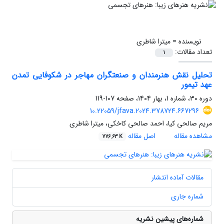
نویسنده =
میترا شاطری
تعداد مقالات:
1
تحلیل نقش هنرمندان و صنعتگران مهاجر در شکوفایی تمدن
عهد تیمور
دوره 30، شماره 1، بهار 1404، صفحه
107-119
10.22059/jfava.2024.378724.667296
مریم صالحی کیا، احمد صالحی کاخکی، میترا شاطری
مشاهده مقاله
اصل مقاله
776.63 K
مقالات آماده انتشار
شماره جاری
شماره‌های پیشین نشریه