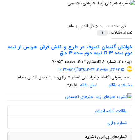
نویسنده =
سید جلال الدین بصام
تعداد مقالات:
1
خوانش گفتمان تصوف در طرح و نقش فرش هریس از نیمه
دوم سده‌‌ 13 تا نیمه دوم سده 14 ه.ق
دوره 30، شماره 2، تابستان 1404، صفحه
57-76
10.22059/jfava.2024.380501.667315
اعظم رسولی، کاظم چلیپا، علی اصغر شیرازی، سید جلال الدین بصام
مشاهده مقاله
اصل مقاله
2.21 M
مقالات آماده انتشار
شماره جاری
شماره‌های پیشین نشریه