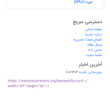
دوره 1 (1390)
دسترسی سریع
صفحه اصلی
درباره نشریه
اعضای هیات تحریریه
ارسال مقاله
تماس با ما
نقشه سایت
آخرین اخبار
بروزرسانی نشریه
1403-06-11
https://creativecommons.org/licenses/by-nc/4.0/
width="149" height="52" />