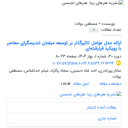
نویسنده =
مصطفی بولات
تعداد مقالات:
1
ارائه مدل عوامل تاثیرگذار بر توسعه مبلمان تندیسگرای معاصر
با رویکرد فرا‌رشته‌‌ای
دوره 30، شماره 1، بهار 1404، صفحه
63-80
10.22059/jfava.2024.381139.667324
ساناز پورنادری، احد شاه حسینی، سجاد پاکزاد، میثم خداشناس، مصطفی
بولات
مشاهده مقاله
اصل مقاله
1.78 M
مقالات آماده انتشار
شماره جاری