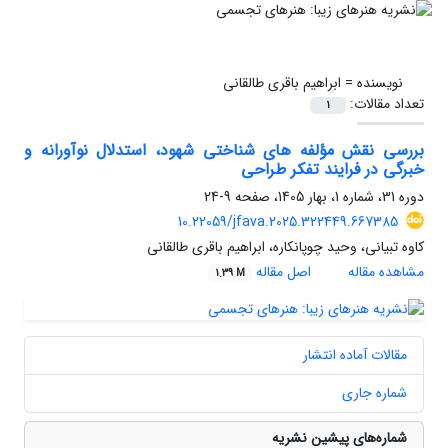
نویسنده =
ابراهیم باقری طالقانی
تعداد مقالات:
1
بررسی نقش مؤلفه های شناختی شهود، استدلال نوآورانه و
خبرگی در فرایند تفکر طراحی
دوره 31، شماره 1، بهار 1405، صفحه
9-24
10.22059/jfava.2025.322449.667385
کاوه تبیانی، وحید چوپانکاره، ابراهیم باقری طالقانی
مشاهده مقاله
اصل مقاله
1.39 M
مقالات آماده انتشار
شماره جاری
شماره‌های پیشین نشریه