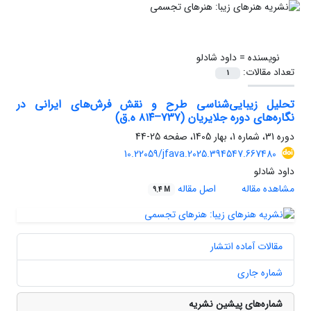
نویسنده =
داود شادلو
تعداد مقالات:
1
تحلیل زیبایی‌شناسی طرح و نقش فرش‌های ایرانی در
نگاره‌های دوره جلایریان (۷۳۷–۸۱۴ ه.ق)
دوره 31، شماره 1، بهار 1405، صفحه
25-44
10.22059/jfava.2025.394547.667480
داود شادلو
مشاهده مقاله
اصل مقاله
9.4 M
مقالات آماده انتشار
شماره جاری
شماره‌های پیشین نشریه