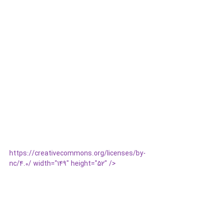
https://creativecommons.org/licenses/by-
nc/4.0/ width="149" height="52" />