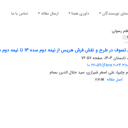
نمای نویسندگان
داوری همتا
ارسال مقاله
تماس با ما
ظم رسولی
1
در طرح و نقش فرش هریس از نیمه دوم سده‌‌ 13 تا نیمه دوم سده 14 ه.ق
57-76
10.22059/jfava.2024.38
 چلیپا، علی اصغر شیرازی، سید جلال الدین بصام
اصل مقاله
2.21 M