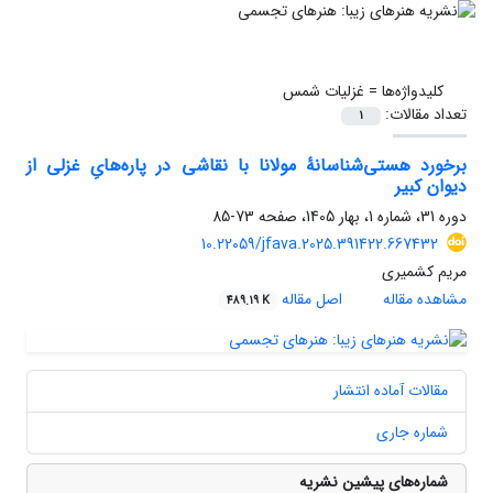
کلیدواژه‌ها =
غزلیات شمس
تعداد مقالات:
1
برخورد هستی‌شناسانۀ مولانا با نقاشی در پاره‌هایِ غزلی از
دیوان کبیر
دوره 31، شماره 1، بهار 1405، صفحه
73-85
10.22059/jfava.2025.391422.667432
مریم کشمیری
مشاهده مقاله
اصل مقاله
489.19 K
مقالات آماده انتشار
شماره جاری
شماره‌های پیشین نشریه