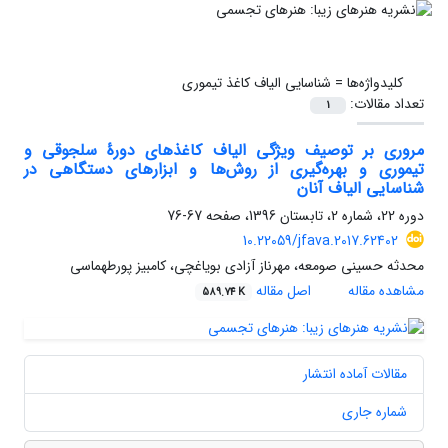
کلیدواژه‌ها =
شناسایی الیاف کاغذ تیموری
تعداد مقالات:
1
مروری بر توصیف ویژگی الیاف کاغذهای دورۀ سلجوقی و
تیموری و بهره‌گیری از روش‌ها و ابزارهای دستگاهی در
شناسایی الیاف آنان
دوره 22، شماره 2، تابستان 1396، صفحه
67-76
10.22059/jfava.2017.62402
محدثه حسینی صومعه، مهرناز آزادی بویاغچی، کامبیز پورطهماسی
مشاهده مقاله
اصل مقاله
589.74 K
مقالات آماده انتشار
شماره جاری