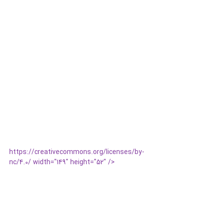
https://creativecommons.org/licenses/by-
nc/4.0/ width="149" height="52" />