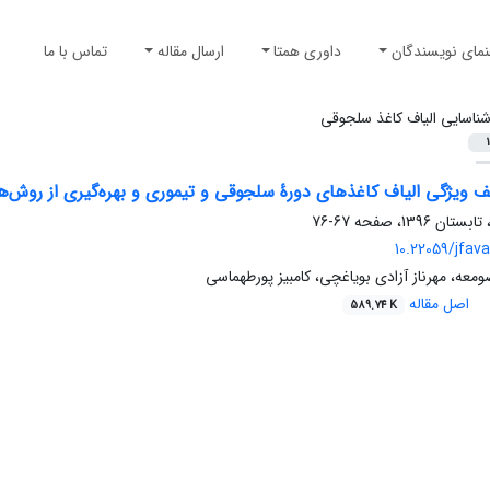
نمای نویسندگان
داوری همتا
ارسال مقاله
تماس با ما
ناسایی الیاف کاغذ سلجوقی
1
 ویژگی الیاف کاغذهای دورۀ سلجوقی و تیموری و بهره‌گیری از روش‌ها
67-76
10.22059/jfava
ه، مهرناز آزادی بویاغچی، کامبیز پورطهماسی
اصل مقاله
589.74 K