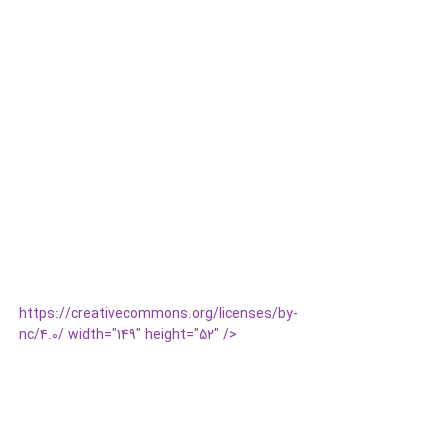
https://creativecommons.org/licenses/by-
nc/4.0/ width="149" height="52" />