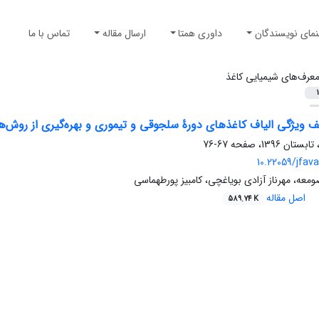
نمای نویسندگان
داوری همتا
ارسال مقاله
تماس با ما
عرف‌های شیمیایی کاغذ
1
 ویژگی الیاف کاغذهای دورۀ سلجوقی و تیموری و بهره‌گیری از روش‌ها
67-76
10.22059/jfava
ه، مهرناز آزادی بویاغچی، کامبیز پورطهماسی
اصل مقاله
589.74 K