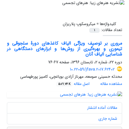
کلیدواژه‌ها =
میکروسکوپ پلاریزان
تعداد مقالات:
1
مروری بر توصیف ویژگی الیاف کاغذهای دورۀ سلجوقی و
تیموری و بهره‌گیری از روش‌ها و ابزارهای دستگاهی در
شناسایی الیاف آنان
دوره 22، شماره 2، تابستان 1396، صفحه
67-76
10.22059/jfava.2017.62402
محدثه حسینی صومعه، مهرناز آزادی بویاغچی، کامبیز پورطهماسی
مشاهده مقاله
اصل مقاله
589.74 K
مقالات آماده انتشار
شماره جاری