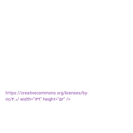
https://creativecommons.org/licenses/by-
nc/4.0/ width="149" height="52" />