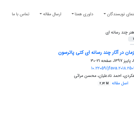
نمای نویسندگان
داوری همتا
ارسال مقاله
تماس با ما
نر چند رسانه ای
1
ان در آثار چند رسانه ای کتی پاترسون
21-30
10.22059/jfava.2018.25
کردی، احمد نادعلیان، محسن مراثی
اصل مقاله
2.62 M