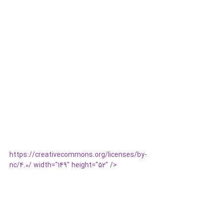
https://creativecommons.org/licenses/by-
nc/4.0/ width="149" height="52" />