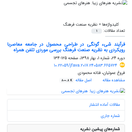
کلیدواژه‌ها =
نظریه صنعت فرهنگ
تعداد مقالات:
1
فرآیند شیء گونگی در طراحی محصول در جامعه معاصربا
رویکردی به نظریه صنعت فرهنگ بررسی موردی تلفن همراه
دوره 24، شماره 1، بهار 1398، صفحه
125-134
10.22059/jfava.2017.240583.665724
فروغ عموئیان، فتانه محمودی
مشاهده مقاله
اصل مقاله
800.8 K
مقالات آماده انتشار
شماره جاری
شماره‌های پیشین نشریه