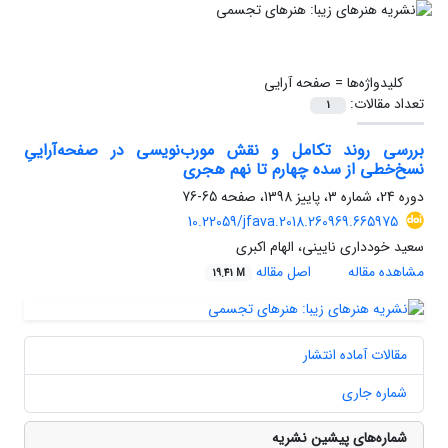
کلیدواژه‌ها =
صفحه آرایی
تعداد مقالات:
1
بررسی روند تکامل و نقش مورب‌نویسی در صفحه‌آراییِ
نسخ‌خطی از سده چهارم تا نهم هجری
دوره 24، شماره 3، پاییز 1398، صفحه
65-76
10.22059/jfava.2018.260969.665975
سعید خودداری نایینی، الهام اکبری
مشاهده مقاله
اصل مقاله
19.41 M
مقالات آماده انتشار
شماره جاری
شماره‌های پیشین نشریه