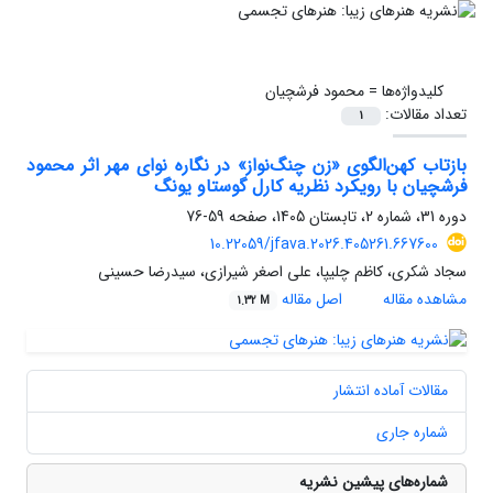
کلیدواژه‌ها =
محمود فرشچیان
تعداد مقالات:
1
بازتاب کهن‌الگوی «زن چنگ‌نواز» در نگاره نوای مهر اثر محمود
فرشچیان با رویکرد نظریه کارل گوستاو یونگ
دوره 31، شماره 2، تابستان 1405، صفحه
59-76
10.22059/jfava.2026.405261.667600
سجاد شکری، کاظم چلیپا، علی اصغر شیرازی، سیدرضا حسینی
مشاهده مقاله
اصل مقاله
1.32 M
مقالات آماده انتشار
شماره جاری
شماره‌های پیشین نشریه