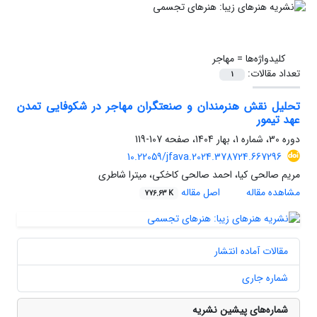
کلیدواژه‌ها =
مهاجر
تعداد مقالات:
1
تحلیل نقش هنرمندان و صنعتگران مهاجر در شکوفایی تمدن
عهد تیمور
دوره 30، شماره 1، بهار 1404، صفحه
107-119
10.22059/jfava.2024.378724.667296
مریم صالحی کیا، احمد صالحی کاخکی، میترا شاطری
مشاهده مقاله
اصل مقاله
776.63 K
مقالات آماده انتشار
شماره جاری
شماره‌های پیشین نشریه