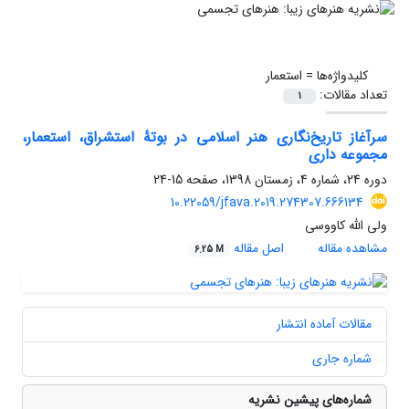
کلیدواژه‌ها =
استعمار
تعداد مقالات:
1
سرآغاز تاریخ‌نگاری هنر اسلامی در بوتۀ استشراق، استعمار،
مجموعه داری
دوره 24، شماره 4، زمستان 1398، صفحه
15-24
10.22059/jfava.2019.274307.666134
ولی الله کاووسی
مشاهده مقاله
اصل مقاله
6.25 M
مقالات آماده انتشار
شماره جاری
شماره‌های پیشین نشریه