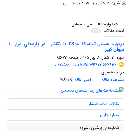
کلیدواژه‌ها =
نقاشی جسمانی
تعداد مقالات:
1
برخورد هستی‌شناسانۀ مولانا با نقاشی در پاره‌هایِ غزلی از
دیوان کبیر
دوره 31، شماره 1، بهار 1405، صفحه
73-85
10.22059/jfava.2025.391422.667432
مریم کشمیری
مشاهده مقاله
اصل مقاله
489.19 K
مقالات آماده انتشار
شماره جاری
شماره‌های پیشین نشریه