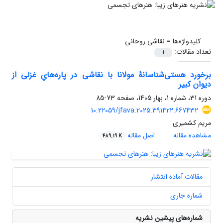
کلیدواژه‌ها =
نقاشی روحانی
تعداد مقالات:
1
برخورد هستی‌شناسانۀ مولانا با نقاشی در پاره‌هایِ غزلی از
دیوان کبیر
دوره 31، شماره 1، بهار 1405، صفحه
73-85
10.22059/jfava.2025.391422.667432
مریم کشمیری
مشاهده مقاله
اصل مقاله
489.19 K
مقالات آماده انتشار
شماره جاری
شماره‌های پیشین نشریه