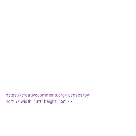
https://creativecommons.org/licenses/by-
nc/4.0/ width="149" height="52" />