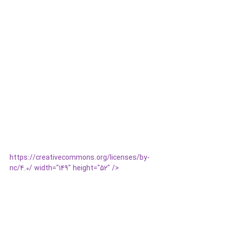
https://creativecommons.org/licenses/by-
nc/4.0/ width="149" height="52" />