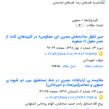
کلیدواژه‌ها =
صفوی
تعداد مقالات:
3
سیر تطوّر جاذبه‌های بصری «ی معکوس» در کتیبه‌های ثلث از
عصر مغول تا صفویه
دوره 24، شماره 1، بهار 1398، صفحه
79-92
10.22059/jfava.2018.240489.665735
شهاب شهیدانی
مشاهده مقاله
اصل مقاله
3.42 M
مقایسه ی ارتباطات بصری در خط نستعلیق بین دو شیوه ی
صفوی و معاصر(میرعماد و امیرخانی)
دوره 23، شماره 2، تابستان 1397، صفحه
35-46
10.22059/jfava.2018.227147.665605
روح الله اسحاق زاده، حمید صادقیان، الهام روحانی اصفهانی