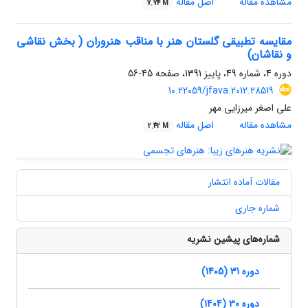
مشاهده مقاله
اصل مقاله
7.74 M
مقایسه تطبیقی گلستان هنر با مناقب هنروران ( بخش نقاشی
و نقاشان)
دوره 4، شماره 49، پاییز 1391، صفحه
45-56
10.22059/jfava.2012.28519
علی اصغر میرزایی مهر
مشاهده مقاله
اصل مقاله
2.42 M
مقالات آماده انتشار
شماره جاری
شماره‌های پیشین نشریه
دوره 31 (1405)
دوره 30 (1404)