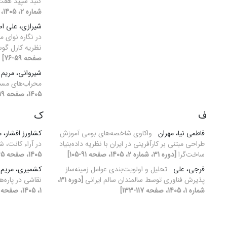
گنبد سپید هفت‌
شماره 2، 1405، صفحه 31-46]
شیرازی، علی ا
در نگاره نوای م
نظریه کارل گو
صفحه 59-76]
شیروانی، مریم
محراب‌های مسج
1405، صفحه 19-30]
ف
ک
فاطمی نیا، مهران
واکاوی شاخصه‌های بومی آموزش
کشاورز افشار،
طراحی مبتنی بر کارآفرینی در ایران با نظریه داده‌بنیاد
در آراء کانت، ش
ساخت‌گرا
[دوره 31، شماره 2، 1405، صفحه 91-105]
1405، صفحه 45-55]
فرجی، علی
تحلیل و اولویت‌بندی عوامل زمینه‌ساز
کشمیری، مریم
پذیرش فناوری توسط سالمندان سالم ایرانی
[دوره 31،
نقاشی در پاره‌ه
شماره 1، 1405، صفحه 117-133]
1، 1405، صفحه 73-85]