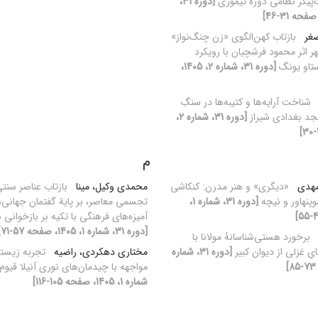
پیکر نظامی دوره تیموری
[دوره 31،
صغر
بازتاب کهن‌الگوی «زن چنگ‌نواز»
هر اثر محمود فرشچیان با رویکرد
ستاو یونگ
[دوره 31، شماره 2، 1405،
شناخت آرایه‌ها و کتیبه‌ها در سنگِ
د بغدادی شیراز
[دوره 31، شماره 2،
م
 مهدی
«دیگری» و هنر مدرن: کنکاشی
محمدی وکیل، مینا
بازتاب عناصر سنت
وپنهاور و نیچه
[دوره 31، شماره 1،
تجسمی معاصر، بر پایة گفتمان جهانی‌
آمیزه‌های فرهنگی با تکیه بر بازخوان
[دوره 31، شماره 1، 1405، صفحه 57-71]
برخورد هستی‌شناسانۀ مولانا با
ایِ غزلی از دیوان کبیر
[دوره 31، شماره
مختاری دهکردی، راضیه
تجربه زیست
مواجهه با چیدمان‌های نوری آنیلا قیوم 
شماره 1، 1405، صفحه 105-116]