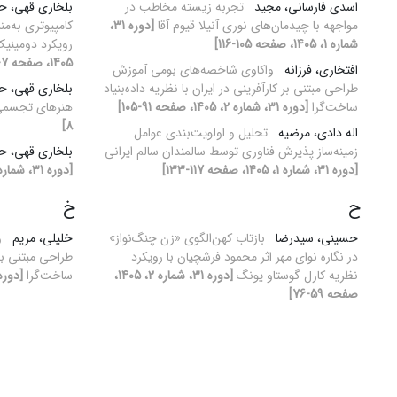
اسدی فارسانی، مجید
تجربه زیسته مخاطب در
بلخاری قهی، 
مواجهه با چیدمان‌های نوری آنیلا قیوم آقا
[دوره 31،
کامپیوتری به‌م
شماره 1، 1405، صفحه 105-116]
رویکرد دومینی
1405، صفحه 7-18]
افتخاری، فرزانه
واکاوی شاخصه‌های بومی آموزش
طراحی مبتنی بر کارآفرینی در ایران با نظریه داده‌بنیاد
بلخاری قهی، 
ساخت‌گرا
[دوره 31، شماره 2، 1405، صفحه 91-105]
هنرهای تجسم
8]
اله دادی، مرضیه
تحلیل و اولویت‌بندی عوامل
زمینه‌ساز پذیرش فناوری توسط سالمندان سالم ایرانی
بلخاری قهی، 
[دوره 31، شماره 1، 1405، صفحه 117-133]
[دوره 31، شماره 2، 1405، صفحه 5-6]
ح
خ
حسینی، سیدرضا
بازتاب کهن‌الگوی «زن چنگ‌نواز»
خلیلی، مریم
و
در نگاره نوای مهر اثر محمود فرشچیان با رویکرد
طراحی مبتنی بر ک
نظریه کارل گوستاو یونگ
[دوره 31، شماره 2، 1405،
ساخت‌گرا
[دوره 31، شماره 2، 1405، صفحه 
صفحه 59-76]