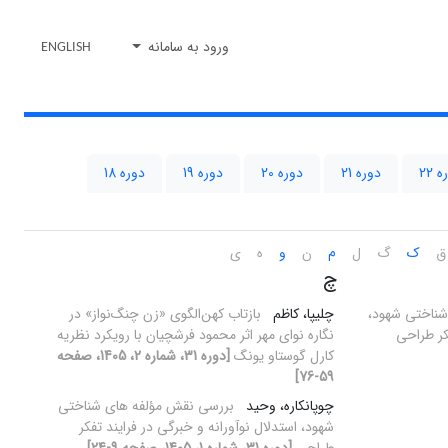
ورود به سامانه
ENGLISH
 22
دوره 21
دوره 20
دوره 19
دوره 18
ق
ک
گ
ل
م
ن
و
ه
ی
چ
شناختی شهود،
چلیپا، کاظم
بازتاب کهن‌الگوی «زن چنگ‌نواز» در
فکر طراحی
نگاره نوای مهر اثر محمود فرشچیان با رویکرد نظریه
کارل گوستاو یونگ
[دوره 31، شماره 2، 1405، صفحه
59-76]
چوپانکاره، وحید
بررسی نقش مؤلفه های شناختی
شهود، استدلال نوآورانه و خبرگی در فرایند تفکر