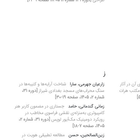
طراحی
[دوره 31، شماره 1، 1405، صفحه 9-24]
ز
آن در آثار
زارعیان جهرمی، سارا
شناخت آرایه‌ها و کتیبه‌ها در
 مکتب هرات
سنگِ محراب‌های مسجد بغدادی شیراز
[دوره 31،
شماره 2، 1405، صفحه 19-30]
زمانی گندمانی، حامد
جستاری در مضمون کاربر هنر
کامپیوتری به‌منزله‌ی نقشی فراسوی مخاطب در
رویکرد دومینیک مک‌آیور لوپس
[دوره 31، شماره 2،
1405، صفحه 7-18]
زین‌الصالحین، حسن
مطالعه تطبیقی هویت در