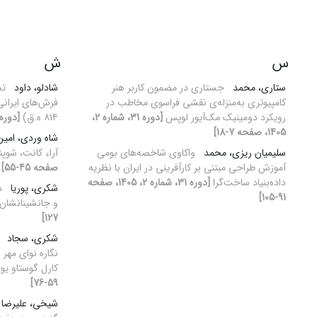
س
ش
ستاری، محمد
جستاری در مضمون کاربر هنر
شادلو، داود
تح
کامپیوتری به‌منزله‌ی نقشی فراسوی مخاطب در
رویکرد دومینیک مک‌آیور لوپس
[دوره 31، شماره 2،
۸۱۴ ه.ق)
[دوره 31، شماره 1، 1405، صفحه 5
1405، صفحه 7-18]
شاه‌ وردی، امی
سلیمیان ریزی، محمد
واکاوی شاخصه‌های بومی
آراء کانت، شوپن
آموزش طراحی مبتنی بر کارآفرینی در ایران با نظریه
صفحه 45-55]
داده‌بنیاد ساخت‌گرا
[دوره 31، شماره 2، 1405، صفحه
شکری، پوریا
م
91-105]
و جانشینانشان
127]
شکری، سجاد
نگاره نوای مهر 
کارل گوستاو ی
59-76]
شیخی، علیرضا