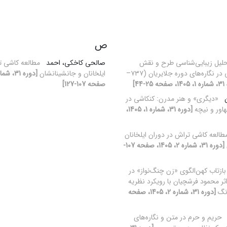
ص
لیل زیبایی‌شناسی طرح و نقش
صالحی کاخکی، احمد
مطالعه کاشی ت
فرش‌های ایرانی در نگاره‌های دوره جلایریان (۷۳۷–
ایلخانان و جانشینانشان
2-44]
صفحه 107-127]
ن
«دیگری» و هنر مدرن: کنکاشی در
هاور و نیچه
[دوره 31، شماره 1، 1405،
طالعه کاشی تراش در دوران ایلخانان
[دوره 31، شماره 2، 1405، صفحه 107-
بازتاب کهن‌الگوی «زن چنگ‌نواز» در
اثر محمود فرشچیان با رویکرد نظریه
ونگ
[دوره 31، شماره 2، 1405، صفحه
حریم و حرم در متن و نگاره‌های