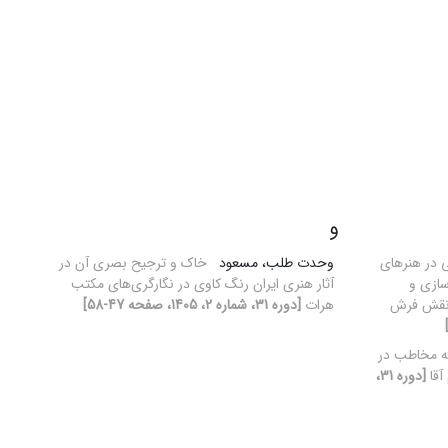
و
ی در هنرهای
وحدت طلب، مسعود
خاک و ترجیح بصری آن در
سازی و
آثار هنری ایران رنگ کاوی در نگارگری‌های مکتب
ی نقش فرش
هرات
[دوره 31، شماره 2، 1405، صفحه 47-58]
ه مخاطب در
آقا
[دوره 31،