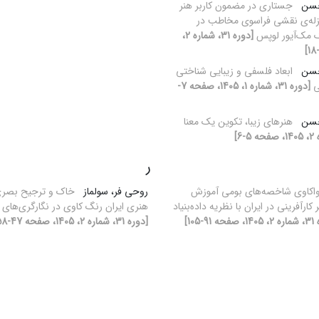
حسن
جستاری در مضمون کاربر هنر
نزله‌ی نقشی فراسوی مخاطب در
ک مک‌آیور لوپس
[دوره 31، شماره 2،
حسن
ابعاد فلسفی و زیبایی شناختی
ی
[دوره 31، شماره 1، 1405، صفحه 7-
حسن
هنرهای زیبا، تکوین یک معنا
ر
اکاوی شاخصه‌های بومی آموزش
روحی فر، سولماز
خاک و ترجیح بصری 
ارآفرینی در ایران با نظریه داده‌بنیاد
هنری ایران رنگ کاوی در نگارگری‌های
91-105]
[دوره 31، شماره 2، 1405، صفحه 47-58]