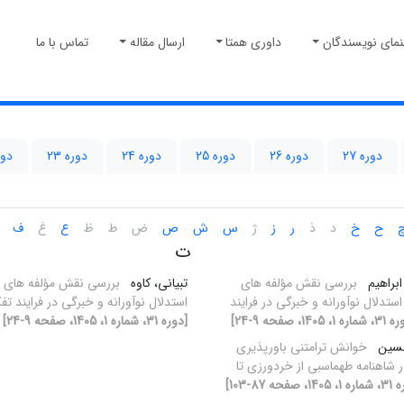
نمای نویسندگان
داوری همتا
ارسال مقاله
تماس با ما
دوره 27
دوره 26
دوره 25
دوره 24
دوره 23
دوره
ح
خ
د
ذ
ر
ز
ژ
س
ش
ص
ض
ط
ظ
ع
غ
ف
ت
ابراهیم
بررسی نقش مؤلفه های
تبیانی، کاوه
بررسی نقش مؤلفه های 
تدلال نوآورانه و خبرگی در فرایند
استدلال نوآورانه و خبرگی در فرایند ت
ه 1، 1405، صفحه 9-24]
[دوره 31، شماره 1، 1405، صفحه 9-24]
حسین
خوانش ترامتنی باورپذیری
 شاهنامه طهماسبی از خردورزی تا
، صفحه 87-103]