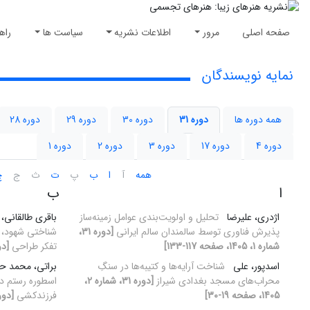
صفحه اصلی
مرور
اطلاعات نشریه
سیاست ها
راه
نمایه نویسندگان
همه دوره ها
دوره 31
دوره 30
دوره 29
دوره 28
دوره 4
دوره 17
دوره 3
دوره 2
دوره 1
همه
آ
ا
ب
پ
ت
ث
ج
چ
ا
ب
اژدری، علیرضا
تحلیل و اولویت‌بندی عوامل زمینه‌ساز
باقری طالقانی، 
پذیرش فناوری توسط سالمندان سالم ایرانی
[دوره 31،
شناختی شهود، اس
شماره 1، 1405، صفحه 117-133]
تفکر طراحی
[دوره 31، شمار
اسدپور، علی
شناخت آرایه‌ها و کتیبه‌ها در سنگِ
براتی، محمد 
محراب‌های مسجد بغدادی شیراز
[دوره 31، شماره 2،
اسطوره رستم در
1405، صفحه 19-30]
فرزندکشی
[دوره 31، شماره 1، 1405