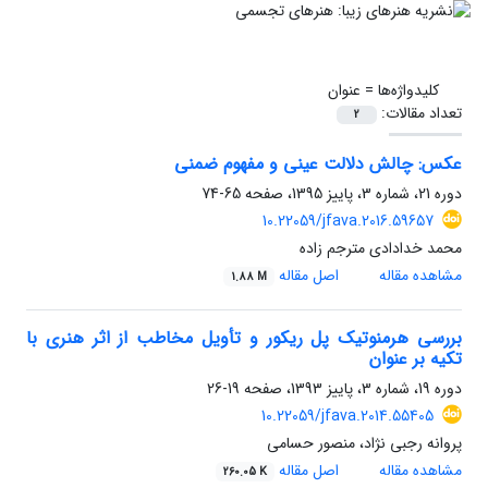
کلیدواژه‌ها =
عنوان
تعداد مقالات:
2
عکس: چالش دلالت عینی و مفهوم ضمنی
دوره 21، شماره 3، پاییز 1395، صفحه
65-74
10.22059/jfava.2016.59657
محمد خدادادی مترجم زاده
مشاهده مقاله
اصل مقاله
1.88 M
بررسی هرمنوتیک پل ریکور و تأویل مخاطب از اثر هنری با
تکیه بر عنوان
دوره 19، شماره 3، پاییز 1393، صفحه
19-26
10.22059/jfava.2014.55405
پروانه رجبی نژاد، منصور حسامی
مشاهده مقاله
اصل مقاله
260.05 K