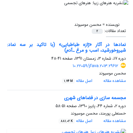
نویسنده =
محسن موسیوند
تعداد مقالات:
2
نماد‌ها در آثار «ژازه طباطبایی» (با تاکید بر سه نماد:
شیروخورشید، اسب و مرغ ـ‌آدم‌)
دوره 17، شماره 3، زمستان 1391، صفحه
41-48
10.22059/jfava.2013.29612
محسن موسیوند
مشاهده مقاله
اصل مقاله
1.74 M
مجسمه سازی در فضاهای شهری
دوره 2، شماره 44، پاییز 1390، صفحه
51-58
حسنعلی پورمند، محسن موسیوند
مشاهده مقاله
اصل مقاله
881.02 K