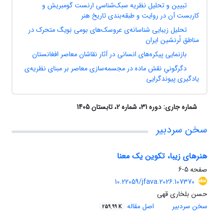
تبیین و تحلیل نظریه سبک‌شناسی ارنست گومبریش و
کاربست آن در روایت و طبقه‌بندی تاریخ هنر
تحلیل زیبایی شناسانه‌ی عروسک‌های بومی بَویگ متحرک در
مناطق لُرنشین ایران
بازنمایی پیکره‌های انسانی در آثار نقاشان معاصر افغانستان
دگرگونیِ نقش ماده در مجسمه‌سازی معاصر بر مبنای نظریه‌ی
یادگیری پیوند‌گرایی
شماره جاری:
دوره 31، شماره 2، تابستان 1405
سخن سردبیر
هنرهای زیبا، تکوین یک معنا
صفحه
5-6
10.22059/jfava.2026.107370
حسن بلخاری قهی
سخن سردبیر
اصل مقاله
259.99 K