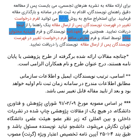
برای ارائه مقاله به نشریه هنرهای تجسمی، می بایست پس از مطالعه
دقیق راهنمای نویسندگان، اقدام به ثبت نام در سامانه و بارگذاری مقاله
فرمایید. برای استخراج منابع به روش
APA
می توانید ل
فرم درخواست
تغییر در فهرست نویسندگان پس از ارسال مقاله
ینک راهنما را از
اینجا
دریافت نمایید. همچنین فرم
تعهدنامه
نویسندگان و فرم
تاییدیه محتوای
مقاله
توسط استاد و فرم
تعارض منافع
فرم درخواست تغییر در فهرست
نویسندگان پس از ارسال مقاله
نویسندگان را دریافت نمایید.
*چنانچه مقالاتِ ارائه شده برگرفته از طرح پژوهشی یا پایان
نامه هستند، درج عنوان طرح و نام همکاران الزامی است.
** اسامی، ترتیب نویسندگان، ایمیل و اطلاعات سازمانی
مطابق اطلاعات مندرج در سامانه زمان ثبت نام اولیه خواهد
بود و بعد از تایید مقاله قابل تغییر نمی باشد.
*** بر اساس مصوبه مورخ ۰۹/‏۰۲/‏۹۱‬ شورای پژوهش و فناوری
دانشگاه، در هیچ یک از مقالات پژوهشی چاپ شده در نشریات
داخلی و بین المللی که زیر نظر عضو هیئت علمی دانشگاه
تهران نگارش می‌شود، دانشجو نباید نویسنده مسئول باشد و
طبق بند ۴-۱-۲۵ آیین نامه تخصیص اعتبار ویژه (گرنت) مصوب