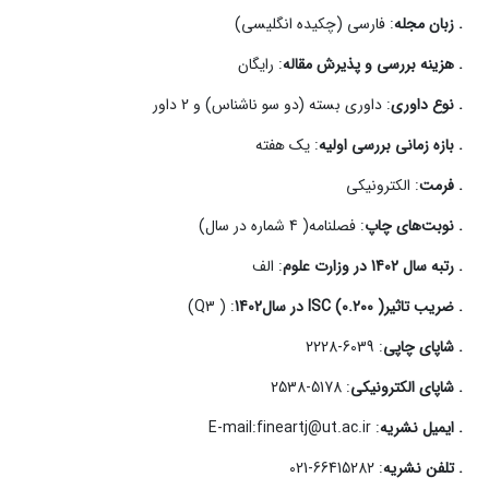
. زبان مجله
: فارسی (چکیده انگلیسی)
. هزینه بررسی و پذیرش مقاله
: رایگان
. نوع داوری
: داوری بسته (دو سو ناشناس) و 2 داور
. بازه زمانی بررسی اولیه
: یک هفته
. فرمت
: الکترونیکی
. نوبت‌های چاپ
: فصلنامه( 4 شماره در سال)
. رتبه سال 1402 در وزارت علوم
: الف
. ضریب تاثیر( ISC (0.200 در سال1402
: ( Q3)
. شاپای چاپی
: 6039-2228
. شاپای الکترونیکی
: 5178-2538
. ایمیل نشریه
: E-mail:fineartj@ut.ac.ir
. تلفن نشریه
: 66415282-021