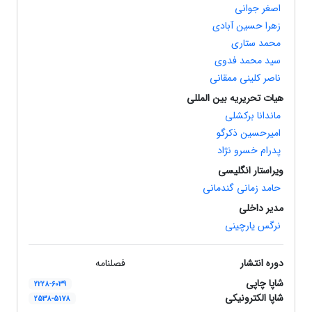
اصغر جوانی
زهرا حسین آبادی
محمد ستاری
سید محمد فدوی
ناصر کلینی ممقانی
هیات تحریریه بین المللی
ماندانا برکشلی
امیرحسین ذکرگو
پدرام خسرو نژاد
ویراستار انگلیسی
حامد زمانی گندمانی
مدیر داخلی
نرگس یارچینی
دوره انتشار
فصلنامه
شاپا چاپی
2228-6039
شاپا الکترونیکی
2538-5178