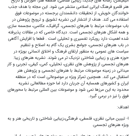
انیمیشن، رسانه های جدید، زیبایی شناسی، فلسفه هنر، آموزش و تاریخ
هنر قلمرو فرهنگ ایرانی اسلامی منتشر می شود. این مجله با هدف جذب
خوانندگان خویش، از تحقیقات دانشمندان برجسته در موضوعات فوق
استفاده می کند. هدف از انتشار این نشریه تشویق و ترویج پژوهش در
باب موضوعات مرتبط با هنرهای تجسمی، گرافیک، عکاسی، مجسمه سازی
و همه اشکال هنرهای تجسمی است. دیدگاه خاصی که در مقالات پذیرفته
شده اهمیت دارد رویکرد تفسیری و تحلیلی است . قطعا با افزایش آگاهی
در باب هنرهای تجسمی، جوامع بشری یک گام به اصلاح و تنظیم
سیاست های عمومی به منظور ارتقای فرهنگ و اخلاق انسانی بویژه در
حوزه هنری و زیبایی شناختی نزدیک تر می شوند. نشریه هنرهای زیبا:
هنرهای تجسمی از پژوهش های نظری، تحلیلی، کمی، کیفی، تجربی و کار
میدانی در زمینه موضوعات مرتبط با هنرهای تجسمی و پژوهش هنر
استقبال می کند. همچنین تمرکز ویژه بر موضوعاتی است که در منطقه
ایران و کشورهای همسایه آن جریان دارد اما حوزه مطالعاتی نشریه
محدود به این مرزها نمی شود و موضوعات بین المللی مرتبط با محورهای
فوق را نیز در برمی گیرد.
اهداف:
ا- تبیین مبانی نظری، فلسفی، فرهنگی،زیبایی شناختی و تاریخی هنر و به
ویژه هنرهای تجسمی.
2- معرفی و شناساندن هنرهای تجسمی به ویژه هنرهای تجسمی ایرانی