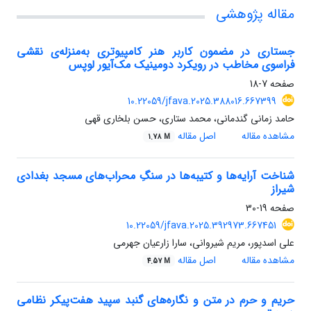
مقاله پژوهشی
جستاری در مضمون کاربر هنر کامپیوتری به‌منزله‌ی نقشی
فراسوی مخاطب در رویکرد دومینیک مک‌آیور لوپس
صفحه
7-18
10.22059/jfava.2025.388016.667399
حامد زمانی گندمانی، محمد ستاری، حسن بلخاری قهی
مشاهده مقاله
اصل مقاله
1.78 M
شناخت آرایه‌ها و کتیبه‌ها در سنگِ محراب‌های مسجد بغدادی
شیراز
صفحه
19-30
10.22059/jfava.2025.392973.667451
علی اسدپور، مریم شیروانی، سارا زارعیان جهرمی
مشاهده مقاله
اصل مقاله
4.57 M
حریم و حرم در متن و نگاره‌های گنبد سپید هفت‌پیکر نظامی