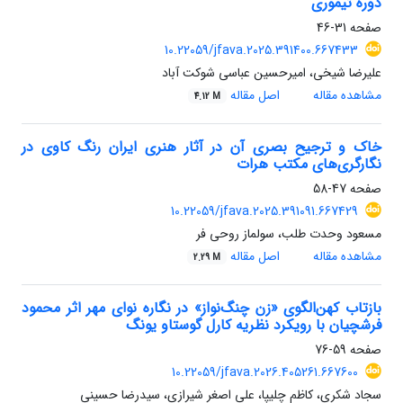
دوره تیموری
صفحه
31-46
10.22059/jfava.2025.391400.667433
علیرضا شیخی، امیرحسین عباسی شوکت آباد
مشاهده مقاله
اصل مقاله
4.12 M
خاک و ترجیح بصری آن در آثار هنری ایران رنگ کاوی در
نگارگری‌های مکتب هرات
صفحه
47-58
10.22059/jfava.2025.391091.667429
مسعود وحدت طلب، سولماز روحی فر
مشاهده مقاله
اصل مقاله
2.29 M
بازتاب کهن‌الگوی «زن چنگ‌نواز» در نگاره نوای مهر اثر محمود
فرشچیان با رویکرد نظریه کارل گوستاو یونگ
صفحه
59-76
10.22059/jfava.2026.405261.667600
سجاد شکری، کاظم چلیپا، علی اصغر شیرازی، سیدرضا حسینی