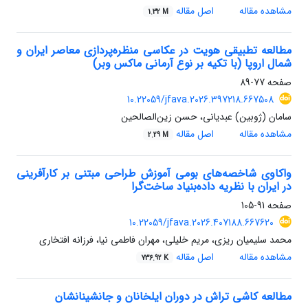
مشاهده مقاله
اصل مقاله
1.32 M
مطالعه تطبیقی هویت در عکاسی منظره‌‌پردازی معاصر ایران و
شمال اروپا (با تکیه بر نوع آرمانی ماکس وبر)
صفحه
77-89
10.22059/jfava.2026.397218.667508
سامان (ژوبین) عبدیانی، حسن زین‌الصالحین
مشاهده مقاله
اصل مقاله
2.29 M
واکاوی شاخصه‌های بومی آموزش طراحی مبتنی بر کارآفرینی
در ایران با نظریه داده‌بنیاد ساخت‌گرا
صفحه
91-105
10.22059/jfava.2026.407188.667620
محمد سلیمیان ریزی، مریم خلیلی، مهران فاطمی نیا، فرزانه افتخاری
مشاهده مقاله
اصل مقاله
736.92 K
مطالعه کاشی تراش در دوران ایلخانان و جانشینانشان