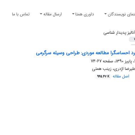
نمای نویسندگان
داوری همتا
ارسال مقاله
تماس با ما
نالیز پدیدار شناسی
1
رد احساسگرا مطالعه موردی: طراحی وسیله سرگرمی
67-74
علیرضا اژدری، زینب همتی
اصل مقاله
945.47 K