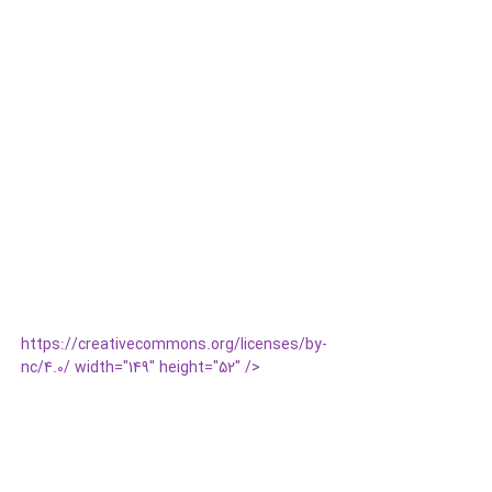
https://creativecommons.org/licenses/by-
nc/4.0/ width="149" height="52" />