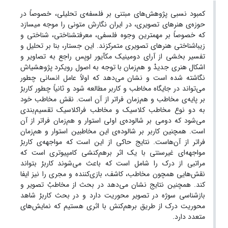
کمبود نسبی پژوهش‌های مبتنی بر فلسفه‌ی تحلیلی، خصوصاً در
حوزه‌ی هنرهای تصویری، در ایران نگارش متونی را موجه می­سازد
که خصوصاً بر مهم­ترین وجوه فلسفی، معرفت­شناختی، شناختی و
زیباشناختی هنرهای تصویری متمرکزند. این جستار، بنا بر تحلیل و
تفسیر بخشی از آرای دومینیک مک­آیور لوپس راجع به تصاویر و
اشکال هنری جدیدْ و هم‌زمان با توجه به اصول رویکرد پژوهشی­اش
نگاشته شده است و نشان می‌دهد که اولاً عامل انسانی چطور
می‌تواند در جایگاه مخاطب و کاربر مطالعه شود و ثانیاً چطور کاربرْ
بر پایه‌ی مخاطب و هم‌زمان فراتر از آن است. نقش مخاطب خود
به دو نوع مخاطب کلاسیک و مخاطب فراکلاسیک تقسیم‌بندی
می‌شود که دومی بر شالوده‌ی اولی استوار و هم‌زمان فراتر از آن
است. همچنین کاربر بر شالوده‌ی این مخاطبین استوار و هم‌زمان
فراتر از آن‌هاست. نتایج حاکی از این است که مواجهه‌ی کاربرْ
مواجهه‌ای غیرسنتی با یک اثر برهم‌کنشی کامپیوتری است که
مراتبی از درک را شامل است که باعث می‌شوند کاربرْ بتواند
نقش‌هایی همچون مخاطب، کاشف، بازی‌کننده و مجری را نیز ایفا
کند. همچنین نتایج نشان می‌دهد در بحث از مخاطبْ تصویر و
بازشناسی سوژه در تصویر محوریت دارد و در بحث کاربرْ شاهد
محوریت درک از طریق برهم‌کنش با اثری هستیم که نمایش‌های
متعدد دارد.