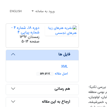
ورود به سامانه
ENGLISH
دوره 18، شماره 4 -
شماره پیاپی 4
زمستان 1392
صفحه
5-14
فایل ها
XML
اصل مقاله
546.59 K
بررسی تکنیک­
هم رسانی
ر بومی منطقه
ان، لولوبیان،
ارجاع به این مقاله
ن، خمیرشیشه،