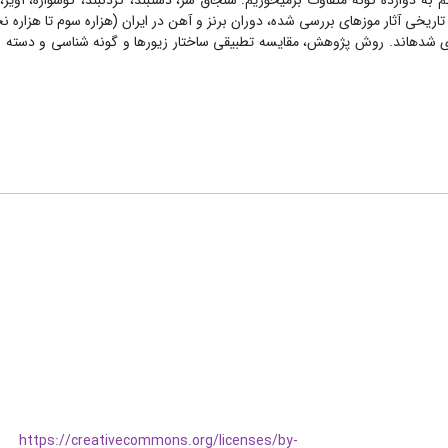
 به دوازده گونه متفاوت برمی­خوریم: سنجاق سر، دستبند، گردنبند، گوشواره، آویز، ب
 تاریخی آثار موزه­ای بررسی شده، دوران برنز و آهن در ایران (هزاره سوم تا هزاره
وری شده­اند. روش پژوهش، مقایسه تطبیقی ساختار زیورها و گونه شناسی و دسته بن
https://creativecommons.org/licenses/by-