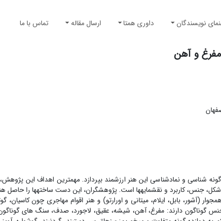
نمای نویسندگان
داوری همتا
ارسال مقاله
تماس با ما
مفرغ و آهن
صفهان
ه گونه شناسی و نمادشناسی این هنر ارزشمند بپردازد. مهم­ترین اهداف این پژوهش، 
 شکل، جنس، کاربرد و نقشمایه­ها است. پژوهشگران، این دست ساخته­ها را حاصل هن
مجوار (آشور، بابل، ایلام، میتانی و اورارتو) و هنر اقوام مهاجری چون کاسیان، گوتی
نس گوناگون دارند: مفرغ، آهن، شیشه، عقیق، لاجورد، صدف، سنگ های گوناگو