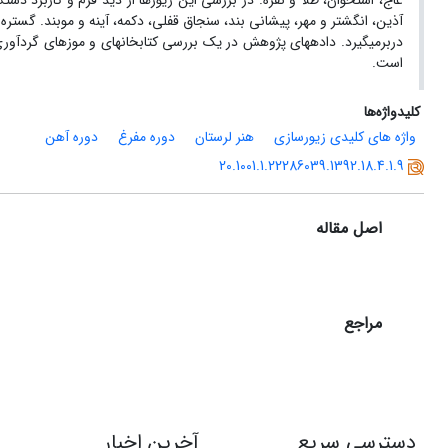
عاج، استخوان، طلا و نقره. در بررسی این زیورها از دید فرم و کاربرد دستکم
آذین، انگشتر و مهر، پیشانی بند، سنجاق قفلی، دکمه، آینه و موبند. گستره
دربرمی­گیرد. داده­های پژوهش در یک بررسی کتابخانه­ای و موزه­ای گردآ
است.
کلیدواژه‌ها
واژه های کلیدی زیورسازی
هنر لرستان
دوره مفرغ
دوره آهن
20.1001.1.22286039.1392.18.4.1.9
اصل مقاله
مراجع
دسترسی سریع
آخرین اخبار