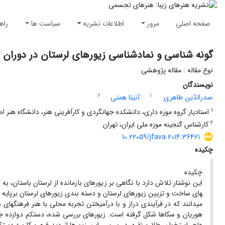
صفحه اصلی
مرور
اطلاعات نشریه
سیاست ها
راه
گونه شناسی و نمادشناسی زیورهای لرستان در دوران 
نوع مقاله : مقاله پژوهشی
نویسندگان
2
1
صدرالدّین طاهری
آنیتا همتی
1
استادیار گروه موزه داری، دانشکده جهانگردی و کارآفرینی هنر، دانشگاه هنر ا
2
کارشناس گنجینه موزه ملی ایران، تهران
10.22059/jfava.2014.36421
چکیده
چکیده
این نوشتار تلاش دارد با نگاهی بر زیورهای بازمانده از لرستان باستان، ب
های­ ساخت و تزیین زیورهای لرستان و دسته بندی زیورهای لرستان برپایه
می­دانند که در فرآیندی دراز و با درآمیختن تجربه محلی با هنر فرهنگ­های ه
هوریان و سکاها شکل گرفته است. زیورهای بررسی شده، دستکم دوازده ج