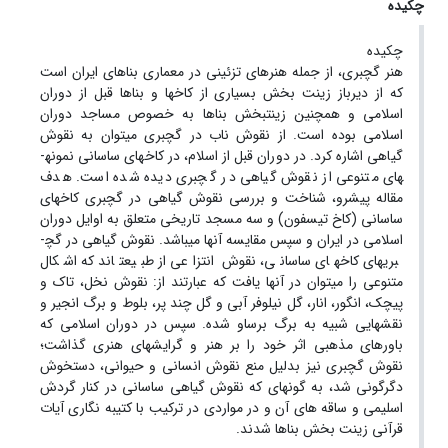
چکیده
چکیده
هنر گچ­بری، از جمله هنرهای تزئینی در معماری بناهای ایران است
که از دیرباز زینت بخش بسیاری از کاخ­ها و بناها قبل از دوران
اسلامی و همچنین زینت­بخش بناها به خصوص مساجد دوران
اسلامی بوده است. از نقوش ناب در گچبری می­توان به نقوش
گیاهی اشاره کرد. در دوران قبل از اسلام، در کاخ­های ساسانی نمونه­
های متنوعی از نقوش گیاهی در گچ­بری دیده شده است. هدف
مقاله پیش­رو، شناخت و بررسی نقوش گیاهی در گچ­بری کاخ­های
ساسانی (کاخ تیسفون) و سه مسجد تاریخی متعلق به اوایل دوران
اسلامی در ایران و سپس مقایسه آنها می­باشد. نقوش گیاهی در گچ­
بری­های کاخ­های ساسانی، نقوش انتزاعی از طبیعت­اند که اشکال
متنوعی را می­توان در آنها یافت که عبارتند از: نقوش نخل، تاک و
پیچک، انگور، انار، گل نیلوفر آبی و گل چند پر، بلوط و برگ انجیر و
نقش­هایی شبیه به برگ برساو شده. سپس در دوران اسلامی که
باورهای مذهبی اثر خود را بر هنر و گرایش­های هنری گذاشت؛
نقوش گچ­بری نیز بدلیل منع نقوش انسانی و حیوانی، دستخوش
دگرگونی شد، به گونه­­ای که نقوش گیاهی ساسانی در کنار گردش
اسلیمی و ساقه های آن و در مواردی در ترکیب با کتیبه نگاری آیات
قرآنی زینت بخش بناها شدند.