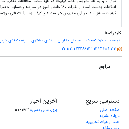
نوع اول، به نام ماتریس خانه کیفیت که پایه تمامی مطالعات بعدی م
اطلاعات بدست آمده از نظرات 160 دانش آموز د
کیفیت منتقل شد. در این ماتریس خواسته های کیفی به الزامات فنی ترجمه
کلیدواژه‌ها
توسعه عملکرد کیفیت
مبلمان مدارس
ندای مشتری
رضایتمندی کاربر
20.1001.1.22286039.1394.20.1.7.3
مراجع
دسترسی سریع
آخرین اخبار
صفحه اصلی
بروزرسانی نشریه
1403-06-11
درباره نشریه
اعضای هیات تحریریه
ارسال مقاله