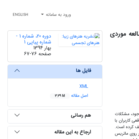
ورود به سامانه
ENGLISH
ز تحلیل مشخصه های کیفی در روش توسعه عملکرد کیفیت (QFD): مطالعه موردی
دوره 20، شماره 1 -
شماره پیاپی 1
بهار 1394
صفحه
67-76
فایل ها
XML
اصل مقاله
3.39 M
وجود، مشکلات
هم رسانی
ی کاربران با
یف کرده است.
ارجاع به این مقاله
ر روی ماتریس