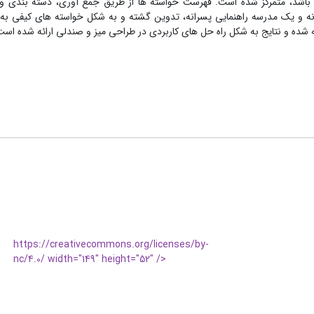
ی باشد، متمرکز شده است. فهرست خواسته ها از طریق جمع آوری، دسته بندی و
و مدرسه راهنمایی دخترانه و یک مدرسه راهنمایی پسرانه، تدوین گشته و به شکل خواسته های کیفی
 شده و نتایج به شکل راه حل های کاربردی در طراحی میز و صندلی ارائه شده است
https://creativecommons.org/licenses/by-
nc/4.0/ width="149" height="52" />