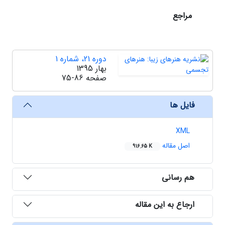
مراجع
دوره 21، شماره 1
بهار 1395
صفحه
75-86
فایل ها
XML
اصل مقاله
916.65 K
هم رسانی
ارجاع به این مقاله