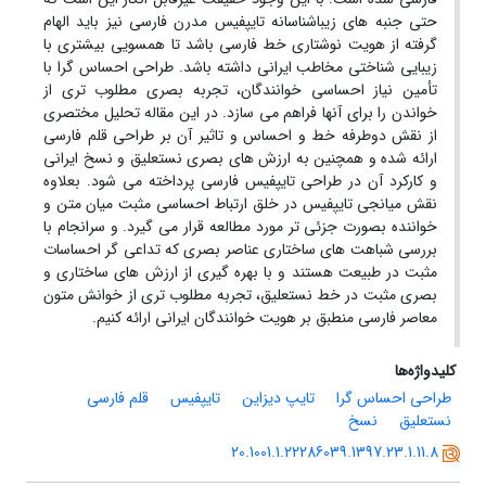
حتی جنبه های زیباشناسانه تایپفیس مدرن فارسی نیز باید الهام
گرفته از هویت نوشتاری خط فارسی باشد تا همسویی بیشتری با
زیبایی شناختی مخاطب ایرانی داشته باشد. طراحی احساس گرا با
تأمین نیاز احساسی خوانندگان، تجربه بصری مطلوب تری از
خواندن را برای آنها فراهم می سازد. در این مقاله تحلیل مختصری
از نقش دوطرفه خط و احساس و تاثیر آن بر طراحی قلم فارسی
ارائه شده و همچنین به ارزش های بصری نستعلیق و نسخ ایرانی
و کارکرد آن در طراحی تایپفیس فارسی پرداخته می شود. بعلاوه
نقش میانجی تایپفیس در خلق ارتباط احساسی مثبت میان متن و
خواننده بصورت جزئی تر مورد مطالعه قرار می گیرد. و سرانجام با
بررسی شباهت های ساختاری عناصر بصری که تداعی گر احساسات
مثبت در طبیعت هستند و با بهره گیری از ارزش های ساختاری و
بصری مثبت در خط نستعلیق، تجربه مطلوب تری از خوانش متون
معاصر فارسی منطبق بر هویت خوانندگان ایرانی ارائه کنیم.
کلیدواژه‌ها
طراحی احساس گرا
تایپ دیزاین
تایپفیس
قلم فارسی
نستعلیق
نسخ
20.1001.1.22286039.1397.23.1.11.8