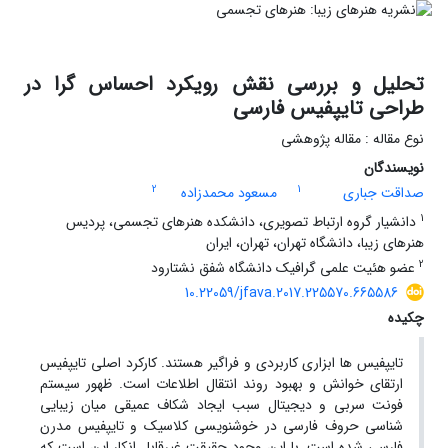
تحلیل و بررسی نقش رویکرد احساس گرا در
طراحی تایپفیس فارسی
نوع مقاله : مقاله پژوهشی
نویسندگان
2
1
صداقت جباری
مسعود محمدزاده
1
دانشیار گروه ارتباط تصویری، دانشکده هنرهای تجسمی، پردیس
هنرهای زیبا، دانشگاه تهران، تهران، ایران
2
عضو هئیت علمی گرافیک دانشگاه شفق نشتارود
10.22059/jfava.2017.225570.665586
چکیده
تایپفیس ها ابزاری کاربردی و فراگیر هستند. کارکرد اصلی تایپفیس
ارتقای خوانش و بهبود روند انتقال اطلاعات است. ظهور سیستم
فونت سربی و دیجیتال سبب ایجاد شکاف عمیقی میان زیبایی
شناسی حروف فارسی در خوشنویسی کلاسیک و تایپفیس مدرن
فارسی شده است. با این وجود حقیقت غیرقابل انکار این است که