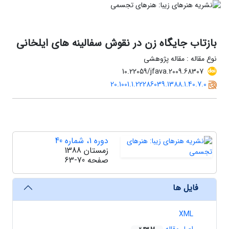
بازتاب جایگاه زن در نقوش سفالینه های ایلخانی
نوع مقاله : مقاله پژوهشی
10.22059/jfava.2009.68307
20.1001.1.22286039.1388.1.40.7.0
دوره 1، شماره 40
زمستان 1388
صفحه
63-70
فایل ها
XML