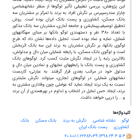
این پژوهش، بررسی تطبیقی تأثیر لوگوها از منظر نشانه­شناسیِ
چارلز سندرس­پیرس بر نگرش افراد به برند با تمرکز بر مشتریان سه
بانک مسکن، کشاورزی و پست بانک ایران بوده است. روش
تحقیق توصیفی­ـ­پیمایشی و جامعه آماری، مشتریان سه بانک مذکور
با تعداد 380 نفر و دسته­بندی لوگو بانک­ها بر مبنای سه­گانه­های
شمایل، نمایه و نماد بوده است. تحلیل داده‌ها نشان داد که طرحِ
لوگوی بانک­ها، بر نگرش مشتریان به برند این سه بانک اثربخش
است و لوگوی بانک مسکن، با رابطه شمایلی میان دال و مدلولش،
بالاترین رتبه را در ایجاد نگرش مثبت کسب کرد. لوگوهای بانک
کشاورزی و پست بانک با رابطه­های نمایه­ای و نمادین میان دال و
مدلول خود در مراتب بعدی قرار گرفتند. به عبارتی؛ کاربست
نشانه­های شمایلی در لوگوهای تجاری، می­تواند نگرش مثبت­تری
نسبت به یک برند ایجاد نماید که عواملی چون وفاداری مشتری به
برند، ایجاد حس تمایل در انتخاب و تداوم در بهره­مندی از آن برند
و... را درپی خواهد داشت.
کلیدواژه‌ها
لوگو
نشانه شناسی
نگرش به برند
بانک مسکن
بانک
کشاورزی
پست بانک ایران
20.1001.1.22286039.1398.24.3.5.3