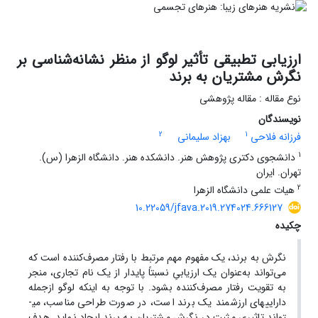
ارزیابی تطبیقی تأثیر لوگو از منظر نشانه‌شناسی بر
نگرش مشتریان به برند
نوع مقاله : مقاله پژوهشی
نویسندگان
2
1
فرزانه فلاحی
بهزاد سلیمانی
1
دانشجوی دکتری پژوهش هنر. دانشکده هنر. دانشگاه الزهرا (س).
تهران. ایران
2
هیات علمی دانشگاه الزهرا
10.22059/jfava.2019.274024.666127
چکیده
نگرش به برند، یک مفهوم مهم مرتبط با رفتار مصرف‌کننده است که
می‌تواند به‌عنوان یک ارزیابیِ نسبتاً پایدار از یک نام تجاری، منجر
به تقویت رفتار مصرف‌کننده بشود. با توجه به اینکه لوگو ازجمله
دارایی­های ارزشمند یک برند است، در صورت طراحی مناسب، می­
تواند تاثیری مثبت در نگرش مشتریان به برند ایجاد نماید. هدف