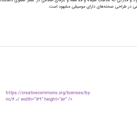
نفوذ و قدرتی که مذهب شیعه و فلاسفه و عرفای اسلامی در عصر صفوی داشتند، 
تماعی در طراحی صحنه‌های دارای موسیقی مشهود است.
https://creativecommons.org/licenses/by-
nc/4.0/ width="149" height="52" />