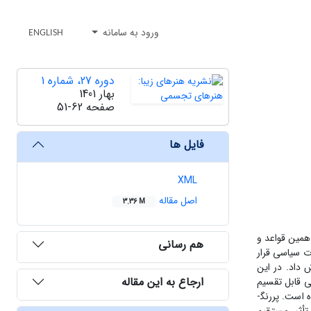
ورود به سامانه
ENGLISH
دوره 27، شماره 1
بهار 1401
صفحه
51-62
فایل ها
XML
اصل مقاله
3.36 M
 همین قواعد و
هم رسانی
ت سیاسی قرار
 داد. در این
ارجاع به این مقاله
ی قابل تقسیم
است- بر نگاره‌های دارای صحنه‌های موسیقی بررسی شود. در این پژوهش توصیفی-تحلیلی، برای تحلیل داده‌ها از نظریۀ گفتمان "میشل فوکو" استفاده‌ شده است. پررنگ­