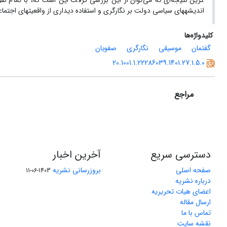
ترین نتیجه‌ای که می‌توان از این بررسی گرفت این است که، با تمام 
اندیشه­های سیاسی دولت بر نگارگری و استفاده دیداری از واقعیت­های اج
کلیدواژه‌ها
گفتمان
موسیقی
نگارگری
صفویان
20.1001.1.22286039.1401.27.1.5.0
مراجع
دسترسی سریع
آخرین اخبار
صفحه اصلی
بروزرسانی نشریه
1403-06-11
درباره نشریه
اعضای هیات تحریریه
ارسال مقاله
تماس با ما
نقشه سایت