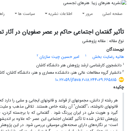
صفحه اصلی
مرور
اطلاعات نشریه
سیاست ها
راه
تأثیر گفتمان اجتماعی حاکم بر عصر صفویان در آثار
نوع مقاله : مقاله پژوهشی
نویسندگان
2
1
هانیه رضایت بخش
امیر حسین چیت سازیان
1
دانشجوی کارشناسی ارشد پژوهش هنر دانشگاه کاشان
2
دانشیار گروه مطالعات عالی هنر، دانشکده معماری و هنر، دانشگاه کاشان، کاشا
10.22059/jfava.2018.244029.665815
چکیده
هر رشته از دانش، مجموعه­ای از قواعد و قانون­های ایجابی و سلبی را دارد ک
قانون­های نانوشته، ،"گفتمان" آن رشته خاص هستند. تلاقی مذهب و ملی
گیرد و هویت ملی در ایران پررنگ شود . گفتمانی که با برجسته کردن، ط
پژوهش تلاش شده تا تأثیر گفتمان اجتماعی این عصر -که علاوه بر اندی