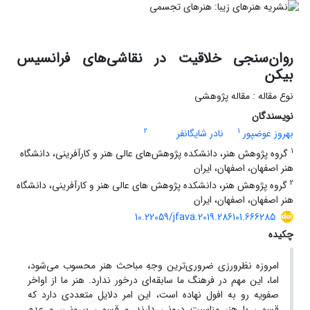
روان‌سنجی خلاقیت در نقاشی‌های فرانسیس
بیکن
نوع مقاله : مقاله پژوهشی
نویسندگان
2
1
بهروز عوضپور
نادر شایگانفر
1
گروه پژوهش هنر، دانشکده پژوهش‌های عالی هنر و کارآفرینی، دانشگاه
هنر اصفهان، اصفهان، ایران
2
گروه پژوهش هنر، دانشکده پژوهش های عالی هنر و کارآفرینی، دانشگاه
هنر اصفهان، اصفهان، ایران
10.22059/jfava.2019.286101.666285
چکیده
امروزه نظرورزی ضروری‌ترین وجهِ مباحث هنر محسوب می‌شود،
اما، این مهم در فرهنگ ما سابقه‌ای درخور ندارد. هنر ما از اواخر
صفویه رو به افول نهاده است، این امر دلایل متعددی دارد که
قسمی با هنر مناسبت درونی دارند و قسمی بیرونی، و عدم