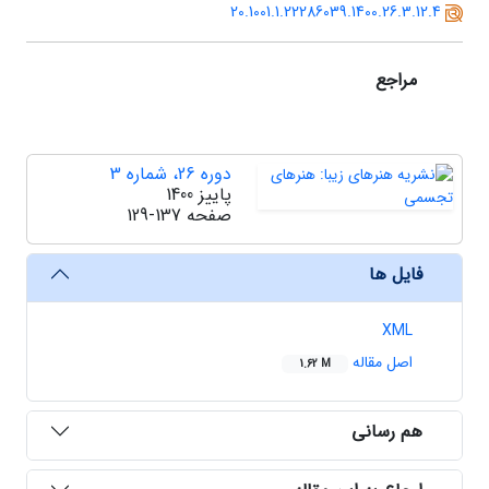
20.1001.1.22286039.1400.26.3.12.4
مراجع
دوره 26، شماره 3
پاییز 1400
صفحه
129-137
فایل ها
XML
اصل مقاله
1.62 M
هم رسانی