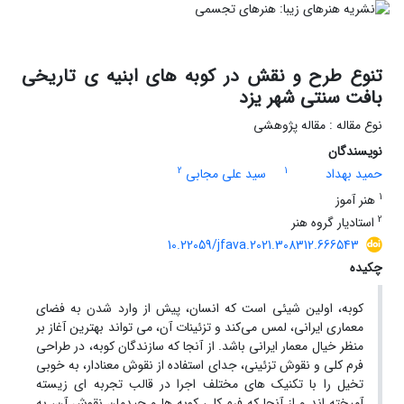
تنوع طرح و نقش در کوبه های ابنیه ی تاریخی
بافت سنتی شهر یزد
نوع مقاله : مقاله پژوهشی
نویسندگان
2
1
حمید بهداد
سید علی مجابی
1
هنر آموز
2
استادیار گروه هنر
10.22059/jfava.2021.308312.666543
چکیده
کوبه، اولین شیئی ا‌ست که انسان، پیش از وارد شدن به فضای
معماری ایرانی، لمس می‌کند و تزئینات آن، می تواند بهترین آغاز بر
منظر خیال معمار ایرانی باشد. از آنجا که سازندگان کوبه، در طراحی
فرم کلی و نقوش تزئینی، جدای استفاده از نقوش معنادار، به خوبی
تخیل را با تکنیک های مختلف اجرا در قالب تجربه ای زیسته
آمیخته اند و از آنجا که فرم کلی کوبه ها و چیدمان نقوش آن‌‌، به