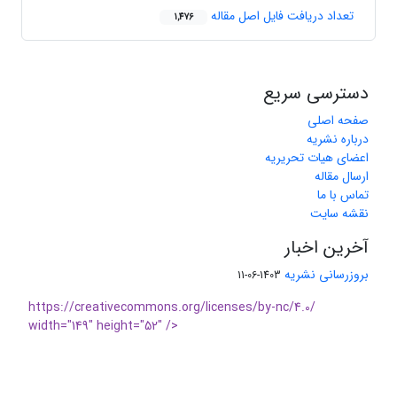
تعداد دریافت فایل اصل مقاله
1,476
دسترسی سریع
صفحه اصلی
درباره نشریه
اعضای هیات تحریریه
ارسال مقاله
تماس با ما
نقشه سایت
آخرین اخبار
بروزرسانی نشریه
1403-06-11
https://creativecommons.org/licenses/by-nc/4.0/
width="149" height="52" />