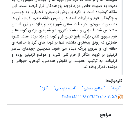
ندرت به صورت خاص مورد توجه پژوهندگان قرار گرفته‌ است، این
مقاله کوشیده است با تکیه بر روش توصیفی- تحلیلی، به چیستی
و چگونگی فرم و تزئینات کوبه ها و سپس طبقه بندی نقوش آن ها
به صورت موردی، در بافت سنتی شهر یزد، بپردازد. بر این اساس
مشخص شد، قلمزنی و مشبک کاری، دو شیوه ی تزئین کوبه ها و
فرم سروی شکل بزرگ، رایج ترین فرم کوبه در یزد بوده است. شیوه
قلمزنی که رونق بیشتری داشته، تنها بر کوبه های گرد با حاشیه ی
حلقه ای و سروی بزرگ دیده می شود. همچنین چیدمان عناصر
تزئینی بر کوبه، متأثر از فرم کلی شیء و موضع تزئینی بوده و
تزئینات، به ترتیب اهمیت، بر نقوش هندسی، گیاهی، حیوانی و
نوشته، تمرکز یافته‌اند.
کلیدواژه‌ها
"کوبه"
"صنایع دستی"
"ابنیه تاریخی"
"یزد"
20.1001.1.22286039.1400.26.3.5.7
مراجع