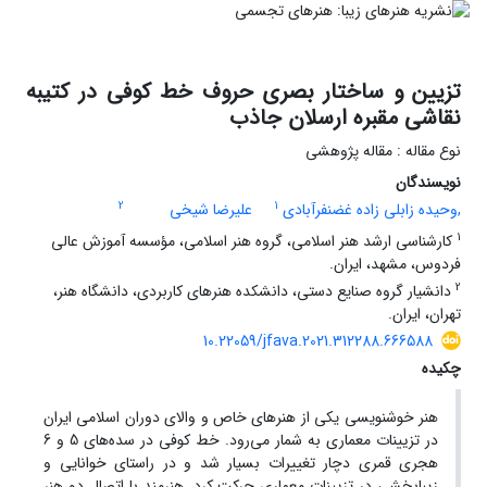
تزیین و ساختار بصری حروف خط کوفی در کتیبه
نقاشی مقبره ارسلان جاذب
نوع مقاله : مقاله پژوهشی
نویسندگان
2
1
,وحیده زابلی زاده غضنفرآبادی
علیرضا شیخی
1
کارشناسی ارشد هنر اسلامی، گروه هنر اسلامی، مؤسسه آموزش عالی
فردوس، مشهد، ایران.
2
دانشیار گروه صنایع دستی، دانشکده هنرهای کاربردی، دانشگاه هنر،
تهران، ایران.
10.22059/jfava.2021.312288.666588
چکیده
هنر خوشنویسی یکی از هنرهای خاص و والای دوران اسلامی ایران
در تزیینات معماری به شمار می‌رود. خط کوفی در سده‌های 5 و 6
هجری قمری دچار تغییرات بسیار شد و در راستای خوانایی و
زیبابخشی در تزیینات معماری حرکت کرد. هنرمند با اتصال دو هنر