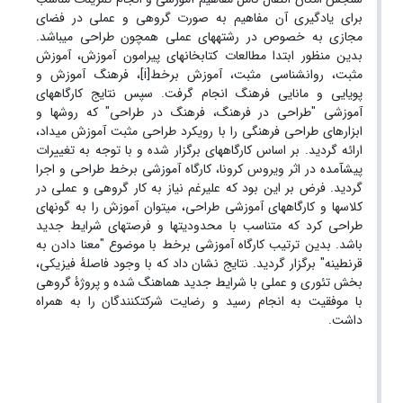
برای یادگیری آن مفاهیم به صورت گروهی و عملی در فضای
مجازی به خصوص در رشته­های عملی همچون طراحی می­باشد.
بدین منظور ابتدا مطالعات کتابخانه­ای پیرامون آموزش، آموزش
مثبت، روانشناسی مثبت، آموزش برخط[i]، فرهنگ آموزش و
پویایی و مانایی فرهنگ انجام گرفت. سپس نتایج کارگاه­های
آموزشی "طراحی در فرهنگ، فرهنگ در طراحی" که روش­ها و
ابزارهای طراحی فرهنگی را با رویکرد طراحی مثبت آموزش می­داد،
ارائه گردید. بر اساس کارگاه­های برگزار شده و با توجه به تغییرات
پیش­آمده در اثر ویروس کرونا، کارگاه آموزشی برخط طراحی و اجرا
گردید. فرض بر این بود که علی­رغم نیاز به کار گروهی و عملی در
کلاس­ها و کارگاه­های آموزشی طراحی، می­توان آموزش را به گونه­ای
طراحی کرد که متناسب با محدودیت­ها و فرصت­های شرایط جدید
باشد. بدین ترتیب کارگاه آموزشی برخط با موضوع "معنا دادن به
قرنطینه" برگزار گردید. نتایج نشان داد که با وجود فاصلۀ فیزیکی،
بخش تئوری و عملی با شرایط جدید هماهنگ شده و پروژۀ گروهی
با موفقیت به انجام رسید و رضایت شرکت­کنندگان را به همراه
داشت.